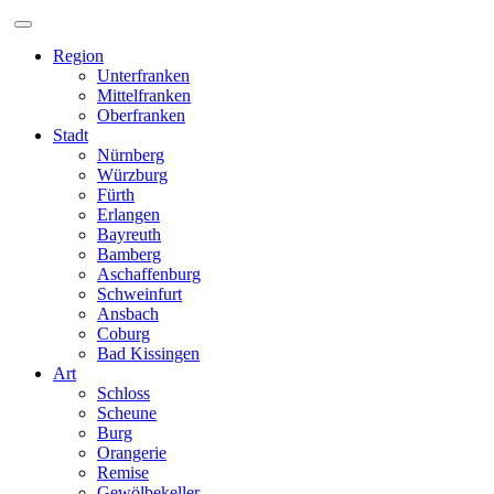
Zum
Inhalt
Region
Unterfranken
Mittelfranken
Oberfranken
Stadt
Nürnberg
Würzburg
Fürth
Erlangen
Bayreuth
Bamberg
Aschaffenburg
Schweinfurt
Ansbach
Coburg
Bad Kissingen
Art
Schloss
Scheune
Burg
Orangerie
Remise
Gewölbekeller