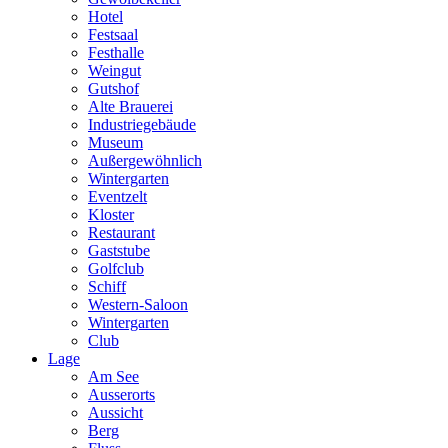
Hotel
Festsaal
Festhalle
Weingut
Gutshof
Alte Brauerei
Industriegebäude
Museum
Außergewöhnlich
Wintergarten
Eventzelt
Kloster
Restaurant
Gaststube
Golfclub
Schiff
Western-Saloon
Wintergarten
Club
Lage
Am See
Ausserorts
Aussicht
Berg