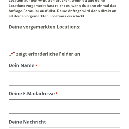
Location auf den ❤️-Button drücken. Wenn du alle deine
Locations vorgemerkt hast reicht es, wenn du dann einmal das
Anfrage-Formular ausfüllst. Deine Anfrage wird dann direkt an
all deine vorgemerkten Locations verschickt.
Deine vorgemerkten Locations:
„
“ zeigt erforderliche Felder an
*
Dein Name
*
Deine E-Mailadresse
*
Deine Nachricht