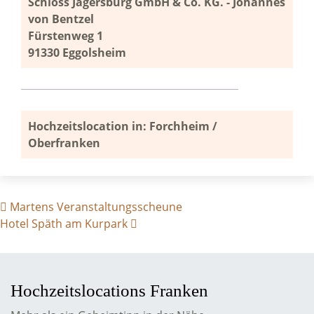
Schloss Jägersburg GmbH & Co. KG. - Johannes
von Bentzel
Fürstenweg 1
91330 Eggolsheim
Hochzeitslocation in: Forchheim /
Oberfranken
BEITRAGS- NAVIGATION
Martens Veranstaltungsscheune
Hotel Späth am Kurpark
Hochzeitslocations Franken