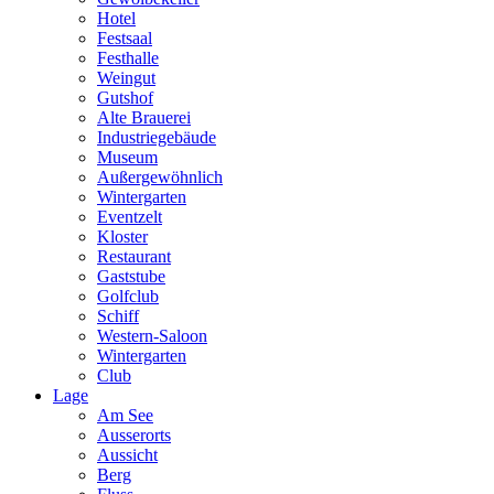
Hotel
Festsaal
Festhalle
Weingut
Gutshof
Alte Brauerei
Industriegebäude
Museum
Außergewöhnlich
Wintergarten
Eventzelt
Kloster
Restaurant
Gaststube
Golfclub
Schiff
Western-Saloon
Wintergarten
Club
Lage
Am See
Ausserorts
Aussicht
Berg