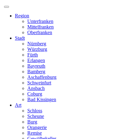
Zum
Inhalt
Region
Unterfranken
Mittelfranken
Oberfranken
Stadt
Nürnberg
Würzburg
Fürth
Erlangen
Bayreuth
Bamberg
Aschaffenburg
Schweinfurt
Ansbach
Coburg
Bad Kissingen
Art
Schloss
Scheune
Burg
Orangerie
Remise
Gewölbekeller