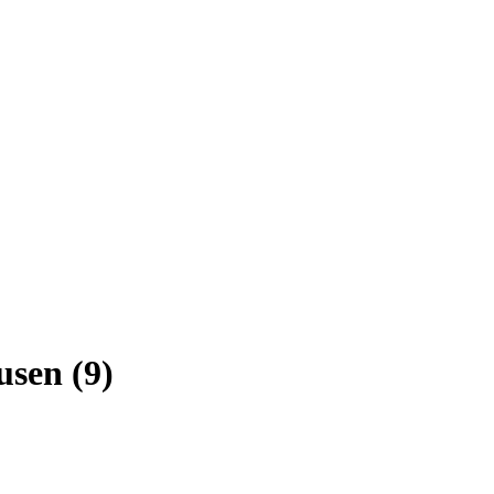
usen
(9)