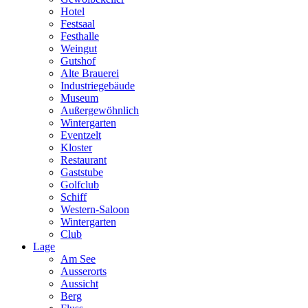
Hotel
Festsaal
Festhalle
Weingut
Gutshof
Alte Brauerei
Industriegebäude
Museum
Außergewöhnlich
Wintergarten
Eventzelt
Kloster
Restaurant
Gaststube
Golfclub
Schiff
Western-Saloon
Wintergarten
Club
Lage
Am See
Ausserorts
Aussicht
Berg