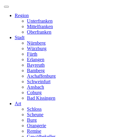
Zum
Inhalt
Region
Unterfranken
Mittelfranken
Oberfranken
Stadt
Nürnberg
Würzburg
Fürth
Erlangen
Bayreuth
Bamberg
Aschaffenburg
Schweinfurt
Ansbach
Coburg
Bad Kissingen
Art
Schloss
Scheune
Burg
Orangerie
Remise
Gewölbekeller