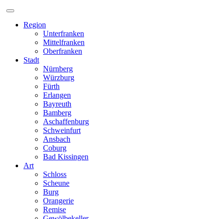
Zum
Inhalt
Region
Unterfranken
Mittelfranken
Oberfranken
Stadt
Nürnberg
Würzburg
Fürth
Erlangen
Bayreuth
Bamberg
Aschaffenburg
Schweinfurt
Ansbach
Coburg
Bad Kissingen
Art
Schloss
Scheune
Burg
Orangerie
Remise
Gewölbekeller