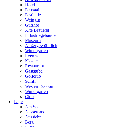
Hotel
Festsaal
Festhalle
Weingut
Gutshof
Alte Brauerei
Industriegebäude
Museum
Außergewöhnlich
Wintergarten
Eventzelt
Kloster
Restaurant
Gaststube
Golfclub
Schiff
Western-Saloon
Wintergarten
Club
Lage
Am See
Ausserorts
Aussicht
Berg