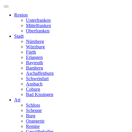
Zum
Inhalt
Region
Unterfranken
Mittelfranken
Oberfranken
Stadt
Nürnberg
Würzburg
Fürth
Erlangen
Bayreuth
Bamberg
Aschaffenburg
Schweinfurt
Ansbach
Coburg
Bad Kissingen
Art
Schloss
Scheune
Burg
Orangerie
Remise
Gewölbekeller