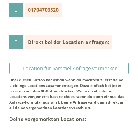
01704706520
Direkt bei der Location anfragen:
Location für Sammel-Anfrage vormerken
Über diesen Button kannst du wenn du möchtest zuerst deine
Lieblings-Locations zusammentragen. Dazu einfach bei jeder
Location auf den ❤️-Button drücken. Wenn du alle deine
Locations vorgemerkt hast reicht es, wenn du dann einmal das
Anfrage-Formular ausfüllst. Deine Anfrage wird dann direkt an
all deine vorgemerkten Locations verschickt.
Deine vorgemerkten Locations: