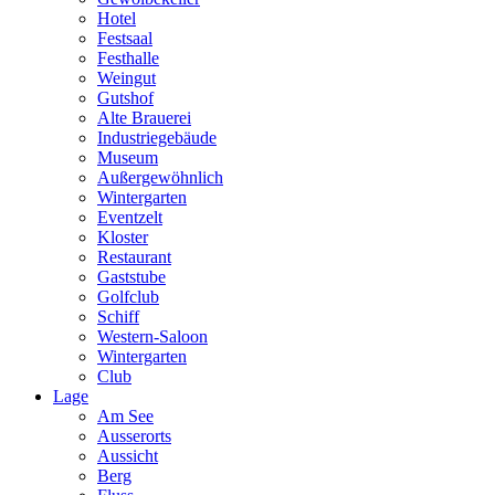
Hotel
Festsaal
Festhalle
Weingut
Gutshof
Alte Brauerei
Industriegebäude
Museum
Außergewöhnlich
Wintergarten
Eventzelt
Kloster
Restaurant
Gaststube
Golfclub
Schiff
Western-Saloon
Wintergarten
Club
Lage
Am See
Ausserorts
Aussicht
Berg