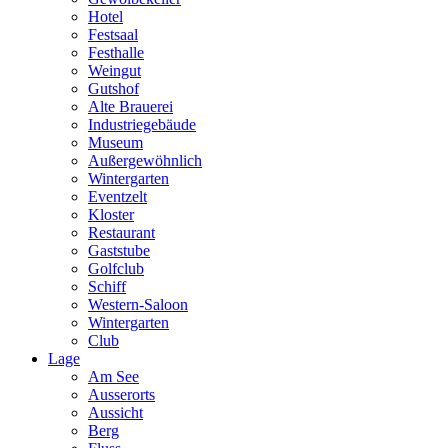
Hotel
Festsaal
Festhalle
Weingut
Gutshof
Alte Brauerei
Industriegebäude
Museum
Außergewöhnlich
Wintergarten
Eventzelt
Kloster
Restaurant
Gaststube
Golfclub
Schiff
Western-Saloon
Wintergarten
Club
Lage
Am See
Ausserorts
Aussicht
Berg