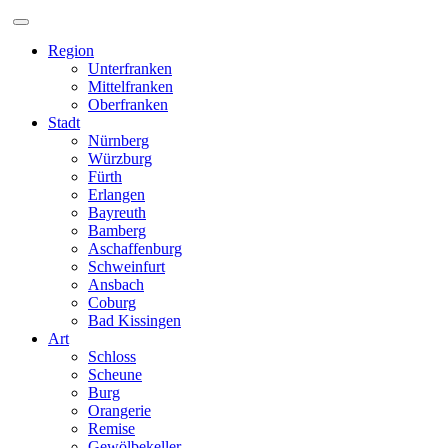
Zum
Inhalt
Region
Unterfranken
Mittelfranken
Oberfranken
Stadt
Nürnberg
Würzburg
Fürth
Erlangen
Bayreuth
Bamberg
Aschaffenburg
Schweinfurt
Ansbach
Coburg
Bad Kissingen
Art
Schloss
Scheune
Burg
Orangerie
Remise
Gewölbekeller