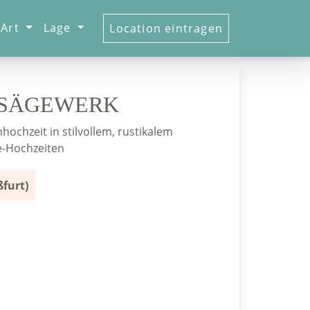
Art
Lage
Location eintragen
 SÄGEWERK
hochzeit in stilvollem, rustikalem
ge-Hochzeiten
furt)