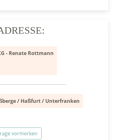
 ADRESSE:
KG - Renate Rottmann
ßberge / Haßfurt / Unterfranken
frage vormerken