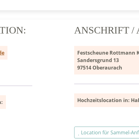
TION:
ANSCHRIFT /
de
Festscheune Rottmann 
Sandersgrund 13
97514 Oberaurach
Hochzeitslocation in: Ha
n:
Location für Sammel-An