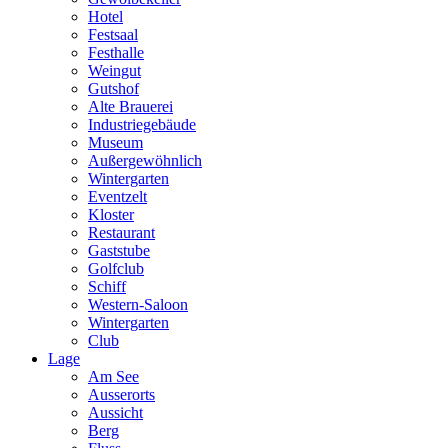
Hotel
Festsaal
Festhalle
Weingut
Gutshof
Alte Brauerei
Industriegebäude
Museum
Außergewöhnlich
Wintergarten
Eventzelt
Kloster
Restaurant
Gaststube
Golfclub
Schiff
Western-Saloon
Wintergarten
Club
Lage
Am See
Ausserorts
Aussicht
Berg