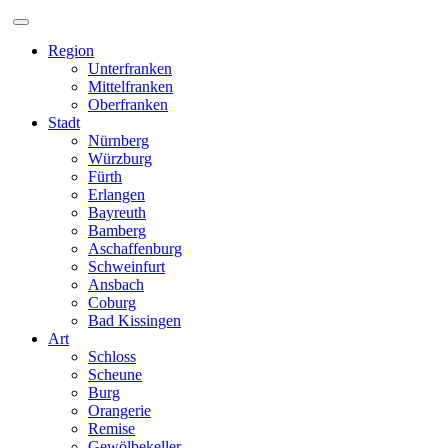
Zum
Inhalt
Region
Unterfranken
Mittelfranken
Oberfranken
Stadt
Nürnberg
Würzburg
Fürth
Erlangen
Bayreuth
Bamberg
Aschaffenburg
Schweinfurt
Ansbach
Coburg
Bad Kissingen
Art
Schloss
Scheune
Burg
Orangerie
Remise
Gewölbekeller