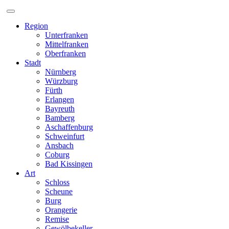
Zum
Inhalt
Region
Unterfranken
Mittelfranken
Oberfranken
Stadt
Nürnberg
Würzburg
Fürth
Erlangen
Bayreuth
Bamberg
Aschaffenburg
Schweinfurt
Ansbach
Coburg
Bad Kissingen
Art
Schloss
Scheune
Burg
Orangerie
Remise
Gewölbekeller