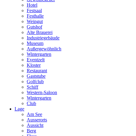
Hotel
Festsaal
Festhalle
Weingut
Gutshof
Alte Brauerei
Industriegebäude
Museum
Außergewöhnlich
Wintergarten
Eventzelt
Kloster
Restaurant
Gaststube
Golfclub
Schiff
Western-Saloon
Wintergarten
Club
Lage
Am See
Ausserorts
Aussicht
Berg