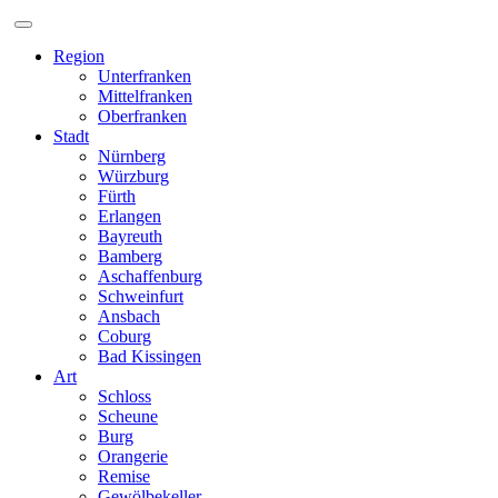
Zum
Inhalt
Region
Unterfranken
Mittelfranken
Oberfranken
Stadt
Nürnberg
Würzburg
Fürth
Erlangen
Bayreuth
Bamberg
Aschaffenburg
Schweinfurt
Ansbach
Coburg
Bad Kissingen
Art
Schloss
Scheune
Burg
Orangerie
Remise
Gewölbekeller