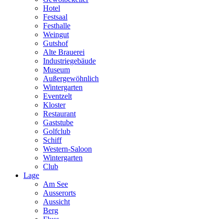
Hotel
Festsaal
Festhalle
Weingut
Gutshof
Alte Brauerei
Industriegebäude
Museum
Außergewöhnlich
Wintergarten
Eventzelt
Kloster
Restaurant
Gaststube
Golfclub
Schiff
Western-Saloon
Wintergarten
Club
Lage
Am See
Ausserorts
Aussicht
Berg