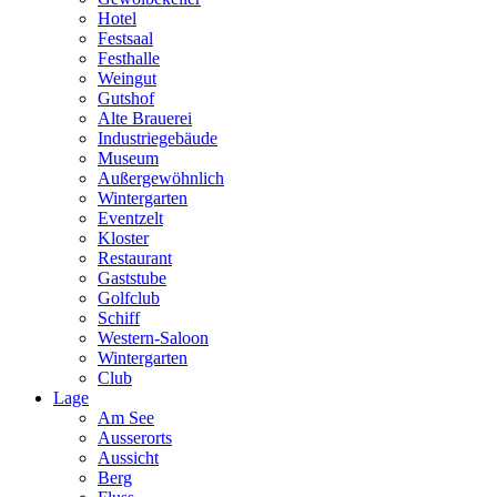
Hotel
Festsaal
Festhalle
Weingut
Gutshof
Alte Brauerei
Industriegebäude
Museum
Außergewöhnlich
Wintergarten
Eventzelt
Kloster
Restaurant
Gaststube
Golfclub
Schiff
Western-Saloon
Wintergarten
Club
Lage
Am See
Ausserorts
Aussicht
Berg