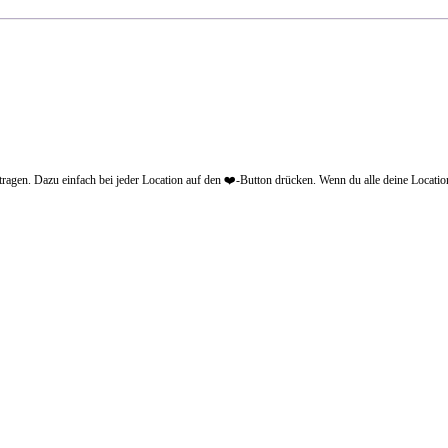
agen. Dazu einfach bei jeder Location auf den ❤️-Button drücken. Wenn du alle deine Locatio