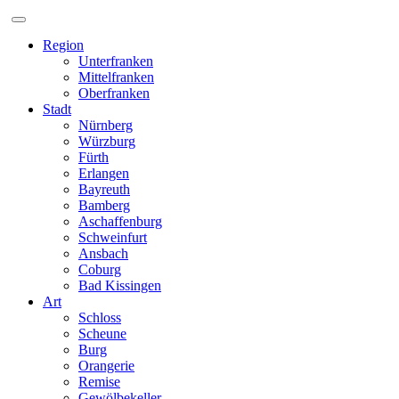
Zum
Inhalt
Region
Unterfranken
Mittelfranken
Oberfranken
Stadt
Nürnberg
Würzburg
Fürth
Erlangen
Bayreuth
Bamberg
Aschaffenburg
Schweinfurt
Ansbach
Coburg
Bad Kissingen
Art
Schloss
Scheune
Burg
Orangerie
Remise
Gewölbekeller