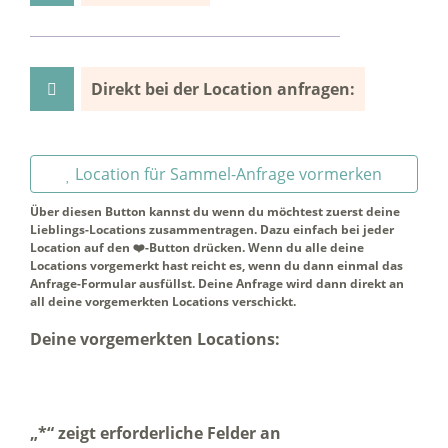
Direkt bei der Location anfragen:
Location für Sammel-Anfrage vormerken
Über diesen Button kannst du wenn du möchtest zuerst deine
Lieblings-Locations zusammentragen. Dazu einfach bei jeder
Location auf den ❤️-Button drücken. Wenn du alle deine
Locations vorgemerkt hast reicht es, wenn du dann einmal das
Anfrage-Formular ausfüllst. Deine Anfrage wird dann direkt an
all deine vorgemerkten Locations verschickt.
Deine vorgemerkten Locations:
„
*
“ zeigt erforderliche Felder an